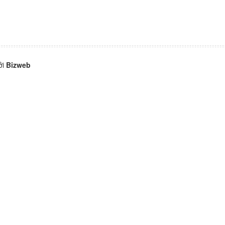
ởi
Bizweb