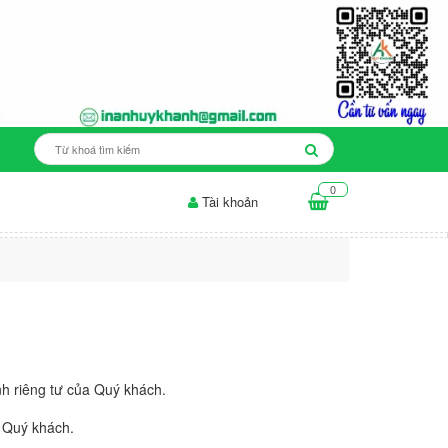
0
Tài khoản
ân biệt ảnh phủ UV – ảnh ép...
Các công nghệ in hiện nay
I
h riêng tư của Quý khách.
a Quý khách.