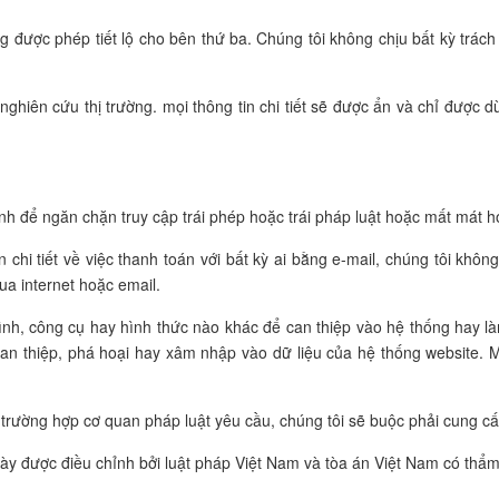
 được phép tiết lộ cho bên thứ ba. Chúng tôi không chịu bất kỳ trá
nghiên cứu thị trường. mọi thông tin chi tiết sẽ được ẩn và chỉ được
inh để ngăn chặn truy cập trái phép hoặc trái pháp luật hoặc mất mát ho
 chi tiết về việc thanh toán với bất kỳ ai bằng e-mail, chúng tôi khô
ua internet hoặc email.
ình, công cụ hay hình thức nào khác để can thiệp vào hệ thống hay làm
n thiệp, phá hoại hay xâm nhập vào dữ liệu của hệ thống website. M
 trường hợp cơ quan pháp luật yêu cầu, chúng tôi sẽ buộc phải cung c
này được điều chỉnh bởi luật pháp Việt Nam và tòa án Việt Nam có thẩ