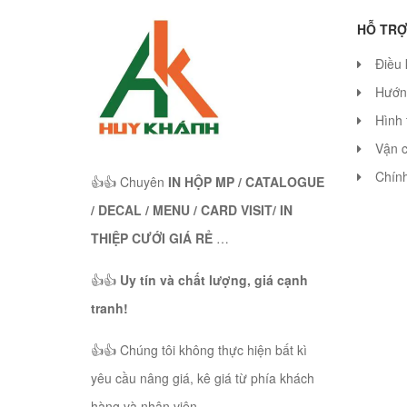
HỖ TRỢ
Điều 
Hướn
Hình 
Vận 
Chính
👍👍 Chuyên
IN HỘP MP / CATALOGUE
/ DECAL / MENU / CARD VISIT/ IN
THIỆP CƯỚI GIÁ RẺ
…
👍👍
Uy tín và chất lượng, giá cạnh
tranh!
👍👍 Chúng tôi không thực hiện bất kì
yêu cầu nâng giá, kê giá từ phía khách
hàng và nhân viên.