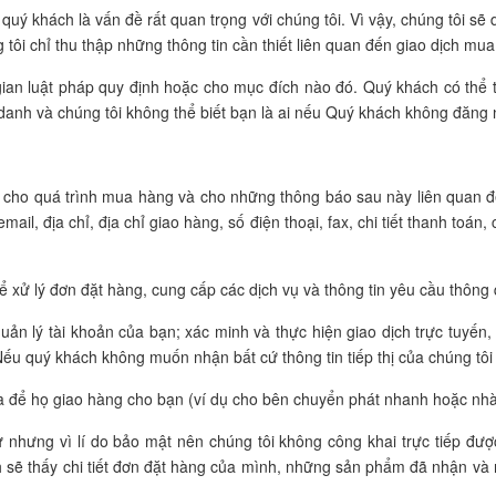
uý khách là vấn đề rất quan trọng với chúng tôi. Vì vậy, chúng tôi sẽ
tôi chỉ thu thập những thông tin cần thiết liên quan đến giao dịch mua
 gian luật pháp quy định hoặc cho mục đích nào đó. Quý khách có thể 
 danh và chúng tôi không thể biết bạn là ai nếu Quý khách không đăng
 bạn cho quá trình mua hàng và cho những thông báo sau này liên quan
email, địa chỉ, địa chỉ giao hàng, số điện thoại, fax, chi tiết thanh toán,
ể xử lý đơn đặt hàng, cung cấp các dịch vụ và thông tin yêu cầu thông
quản lý tài khoản của bạn; xác minh và thực hiện giao dịch trực tuyế
ếu quý khách không muốn nhận bất cứ thông tin tiếp thị của chúng tôi t
 ba để họ giao hàng cho bạn (ví dụ cho bên chuyển phát nhanh hoặc nh
ữ nhưng vì lí do bảo mật nên chúng tôi không công khai trực tiếp đượ
h sẽ thấy chi tiết đơn đặt hàng của mình, những sản phẩm đã nhận và 