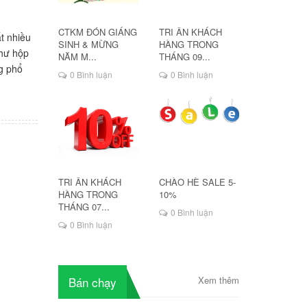
CTKM ĐÓN GIÁNG
TRI ÂN KHÁCH
t nhiều
SINH & MỪNG
HÀNG TRONG
như hộp
NĂM M...
THÁNG 09...
ng phổ
0 Bình luận
0 Bình luận
TRI ÂN KHÁCH
CHÀO HÈ SALE 5-
HÀNG TRONG
10%
THÁNG 07...
0 Bình luận
0 Bình luận
Bán chạy
Xem thêm