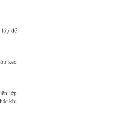
 lớp đế
lớp keo
iên lớp
hác khi