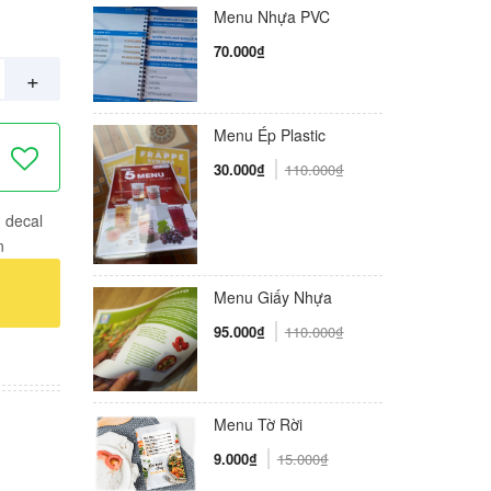
Menu Nhựa PVC
70.000₫
+
Menu Ép Plastic
30.000₫
110.000₫
n decal
n
Menu Giấy Nhựa
95.000₫
110.000₫
Menu Tờ Rời
9.000₫
15.000₫