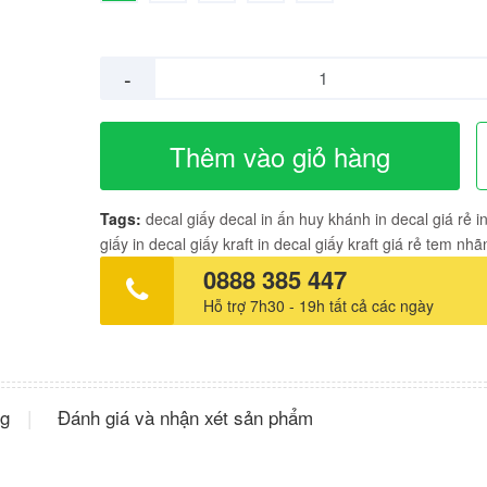
-
Thêm vào giỏ hàng
Tags:
decal giấy
decal in ấn huy khánh
in decal giá rẻ
i
giấy
in decal giấy kraft
in decal giấy kraft giá rẻ
tem nhã
0888 385 447
Hỗ trợ 7h30 - 19h tất cả các ngày
ng
Đánh giá và nhận xét sản phẩm