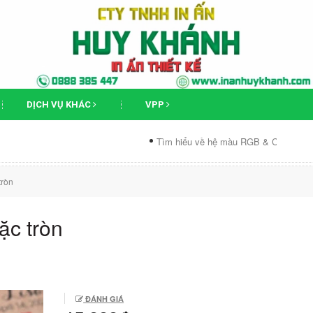
DỊCH VỤ KHÁC
VPP
Tìm hiểu về hệ màu RGB & CMYK
Phân biệt 
tròn
ặc tròn
ĐÁNH GIÁ