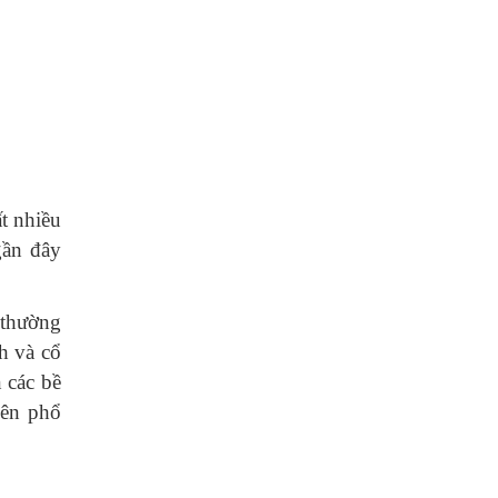
ất nhiều
gần đây
t thường
h và cổ
 các bề
nên phổ