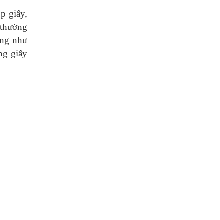
p giấy,
 thường
ũng như
ng giấy