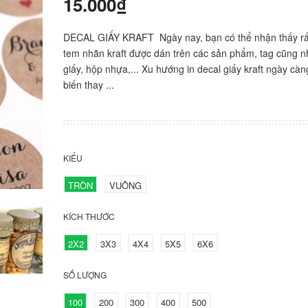
15.000₫
DECAL GIẤY KRAFT Ngày nay, bạn có thể nhận thấy rấ
tem nhãn kraft được dán trên các sản phẩm, tag cũng 
giấy, hộp nhựa,... Xu hướng in decal giấy kraft ngày cà
biến thay ...
KIỂU
TRÒN
VUÔNG
KÍCH THƯỚC
2X2
3X3
4X4
5X5
6X6
SỐ LƯỢNG
100
200
300
400
500