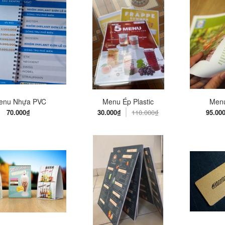
enu Nhựa PVC
Menu Ép Plastic
Men
70.000₫
30.000₫
110.000₫
95.00