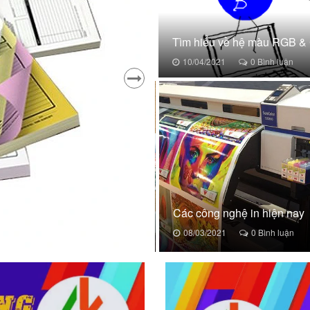
Tìm hiểu về hệ màu RGB 
10/04/2021
0 Bình luận
 biệt ảnh phủ UV – ảnh ép
 ảnh ép plastic?
Các công nghệ in hiện nay
03/2021
0 Bình luận
08/03/2021
0 Bình luận