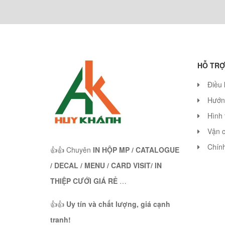
HỖ TRỢ
Điều 
Hướn
Hình 
Vận 
Chính
👍👍 Chuyên
IN HỘP MP / CATALOGUE
/ DECAL / MENU / CARD VISIT/ IN
THIỆP CƯỚI GIÁ RẺ
…
👍👍
Uy tín và chất lượng, giá cạnh
tranh!