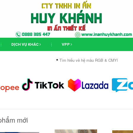
DỊCH VỤ KHÁC
VPP
Tìm hiểu về hệ màu RGB & CMYK
Phân biệt 
phẩm mới