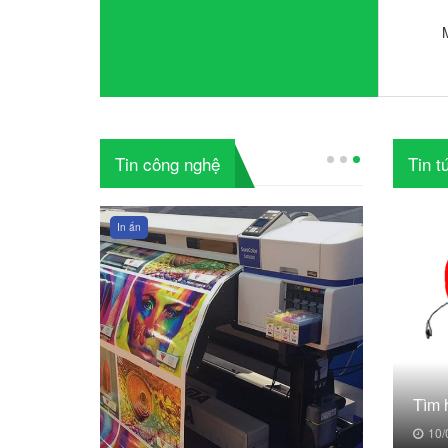
Tin công nghệ
Tin t
In ấn
In ấn
Tìm 
10/