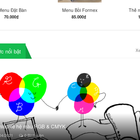
Menu Đặt Bàn
Menu Bồi Formex
Thẻ 
70.000₫
85.000₫
ức nổi bật
X
In ấn
hiểu về hệ màu RGB & CMYK
04/2021
0 Bình luận