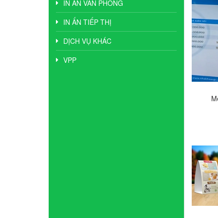
IN ẤN VĂN PHÒNG
IN ẤN TIẾP THỊ
DỊCH VỤ KHÁC
VPP
M