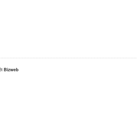
ởi
Bizweb