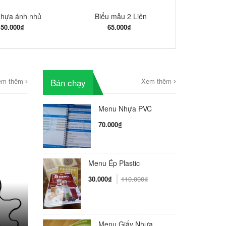
nhựa ánh nhủ
Biểu mẫu 2 Liên
150.000₫
65.000₫
em thêm
Bán chạy
Xem thêm
Menu Nhựa PVC
70.000₫
Menu Ép Plastic
30.000₫
110.000₫
Menu Giấy Nhựa