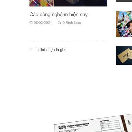
 ảnh ép lụa
Các công nghệ in hiện nay
Tìm hiểu
n
08/03/2021
0 Bình luận
10/04/202
In thẻ nhựa là gì?
In thẻ nh