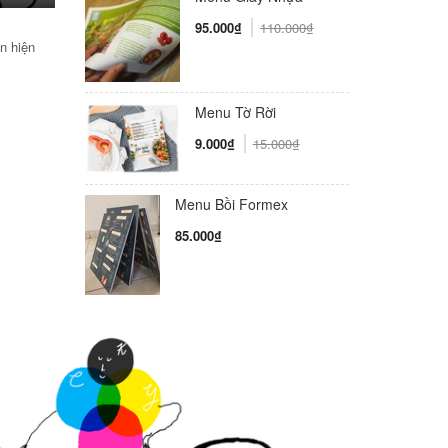
95.000₫
110.000₫
ụa
n hiện
Menu Tờ Rời
9.000₫
15.000₫
Menu Bồi Formex
85.000₫