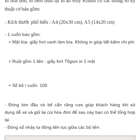
In hoá đơn, in biểu mẫu tại In ấn Huy Khánh có các thông số kỹ
thuật cơ bản gồm:
- Kích thước phổ biến : A4 (20x30 cm), A5 (14x20 cm)
- 1 cuốn bao gồm:
+ Mặt bìa: giấy fort xanh làm bìa. Không in giúp tiết kiệm chi phí
+ Ruột gồm 1 liên : giấy fort 70gsm in 1 mặt
+ Số bộ / cuốn: 100
- Đóng kim đầu và bế cấn răng cưa giúp khách hàng khi sử
dụng dễ xé và giữ lại cùi hóa đơn để sau này bạn có thể tổng hợp
lại.
- Đóng số nhảy tự động liên tục giữa các bộ liên