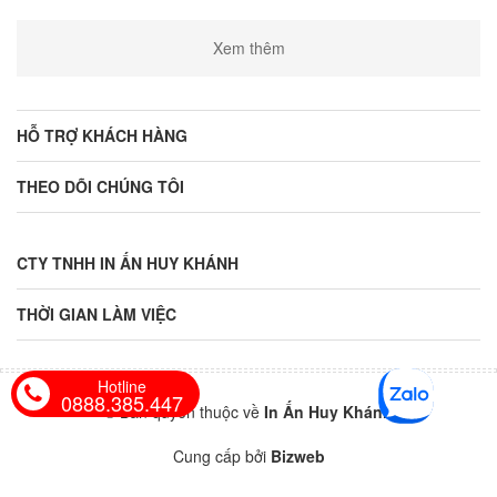
Xem thêm
HỖ TRỢ KHÁCH HÀNG
THEO DÕI CHÚNG TÔI
CTY TNHH IN ẤN HUY KHÁNH
THỜI GIAN LÀM VIỆC
Hotline
0888.385.447
© Bản quyền thuộc về
In Ấn Huy Khánh
Cung cấp bởi
Bizweb