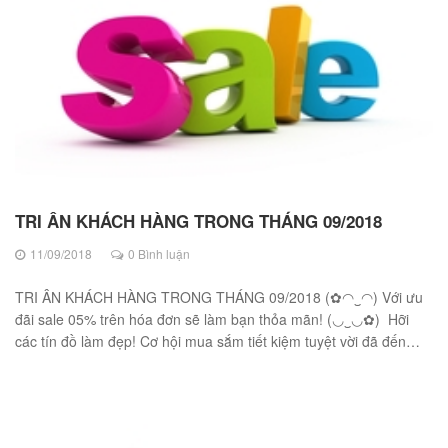
TRI ÂN KHÁCH HÀNG TRONG THÁNG 09/2018
11/09/2018
0 Bình luận
TRI ÂN KHÁCH HÀNG TRONG THÁNG 09/2018 (✿◠‿◠) Với ưu
đãi sale 05% trên hóa đơn sẽ làm bạn thỏa mãn! (◡‿◡✿) Hỡi
các tín đồ làm đẹp! Cơ hội mua sắm tiết kiệm tuyệt vời đã đến
để...