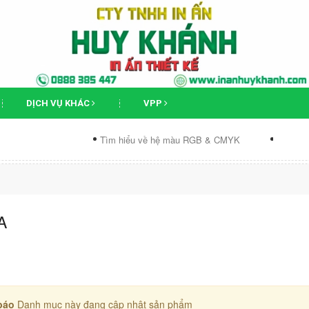
DỊCH VỤ KHÁC
VPP
Tìm hiểu về hệ màu RGB & CMYK
Phân biệt ản
A
báo
Danh mục này đang cập nhật sản phẩm