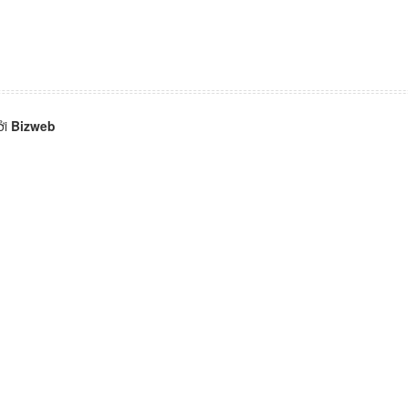
ởi
Bizweb