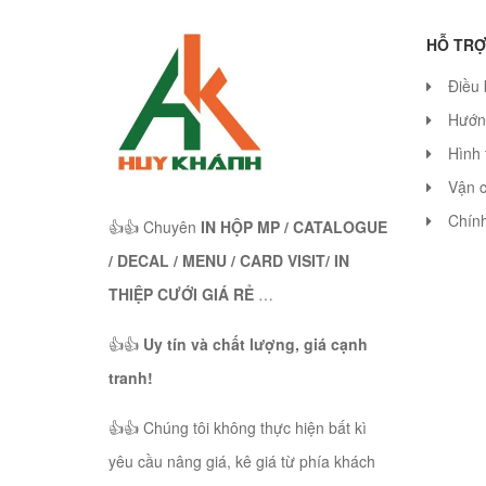
HỖ TRỢ
Điều 
Hướn
Hình 
Vận 
Chính
👍👍 Chuyên
IN HỘP MP / CATALOGUE
/ DECAL / MENU / CARD VISIT/ IN
THIỆP CƯỚI GIÁ RẺ
…
👍👍
Uy tín và chất lượng, giá cạnh
tranh!
👍👍 Chúng tôi không thực hiện bất kì
yêu cầu nâng giá, kê giá từ phía khách