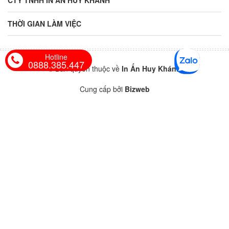
CTY TNHH IN ẤN HUY KHÁNH
THỜI GIAN LÀM VIỆC
Hotline
0888.385.447
© Bản quyền thuộc về
In Ấn Huy Khánh
Cung cấp bởi
Bizweb